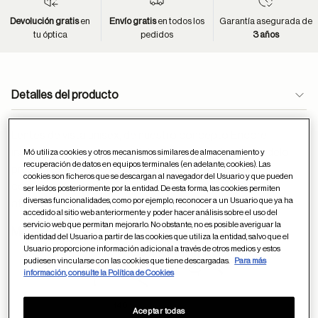
Devolución gratis
en
Envío gratis
en todos los
Garantía asegurada de
tu óptica
pedidos
3 años
Detalles del producto
Lentes de vista unisex, de nuestro concepto Encore,
inspirado en los iconos del diseño industrial.Este modelo
Mó utiliza cookies y otros mecanismos similares de almacenamiento y
recuperación de datos en equipos terminales (en adelante, cookies). Las
presneta una silueta geométrica en metal con aros,
cookies son ficheros que se descargan al navegador del Usuario y que pueden
combinando elegancia y modernidad en un diseño
ser leídos posteriormente por la entidad. De esta forma, las cookies permiten
diversas funcionalidades, como por ejemplo, reconocer a un Usuario que ya ha
atemporal y versátil para el día a día.
accedido al sitio web anteriormente y poder hacer análisis sobre el uso del
servicio web que permitan mejorarlo. No obstante, no es posible averiguar la
Medidas (milímetros):
identidad del Usuario a partir de las cookies que utiliza la entidad, salvo que el
Usuario proporcione información adicional a través de otros medios y estos
18
50
pudiesen vincularse con las cookies que tiene descargadas.
Para más
información, consulte la Política de Cookies
140
Aceptar todas