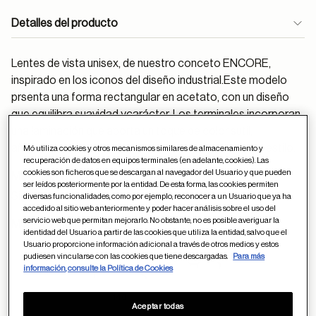
Detalles del producto
Lentes de vista unisex, de nuestro conceto ENCORE,
inspirado en los iconos del diseño industrial.Este modelo
prsenta una forma rectangular en acetato, con un diseño
que equilibra suavidad ycarácter. Los terminales incorporan
una laminación que aporta un toque de color sutil,
añadiendoun detalle distintivo para el uso diario con estilo.
Mó utiliza cookies y otros mecanismos similares de almacenamiento y
recuperación de datos en equipos terminales (en adelante, cookies). Las
cookies son ficheros que se descargan al navegador del Usuario y que pueden
Material:
Acetato
ser leídos posteriormente por la entidad. De esta forma, las cookies permiten
Sigue estos
consejos
para el cuidado de las gafas
diversas funcionalidades, como por ejemplo, reconocer a un Usuario que ya ha
accedido al sitio web anteriormente y poder hacer análisis sobre el uso del
servicio web que permitan mejorarlo. No obstante, no es posible averiguar la
Medidas (milímetros):
identidad del Usuario a partir de las cookies que utiliza la entidad, salvo que el
Usuario proporcione información adicional a través de otros medios y estos
16
51
pudiesen vincularse con las cookies que tiene descargadas.
Para más
información, consulte la Política de Cookies
140
Aceptar todas