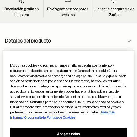
Devolución gratis
en
Envío gratis
en todos los
Garantía asegurada de
tu óptica
pedidos
3 años
Detalles del producto
Lentes de vista para mujer, de nuestro concepto Encore,
inspirado en los iconos del diseñoindustrial. Este modelo
Mó utiliza cookies y otros mecanismos similares de almacenamiento y
recuperación de datos en equipos terminales (en adelante, cookies). Las
destaca por su silueta "cat-eye" en metal con aros, una
cookies son ficheros que se descargan al navegador del Usuario y que pueden
combinaciónque resalta su carácter elegante y
ser leídos posteriormente por la entidad. De esta forma, las cookies permiten
diversas funcionalidades, como por ejemplo, reconocer a un Usuario que ya ha
contemporáneo.
accedido al sitio web anteriormente y poder hacer análisis sobre el uso del
servicio web que permitan mejorarlo. No obstante, no es posible averiguar la
Medidas (milímetros):
identidad del Usuario a partir de las cookies que utiliza la entidad, salvo que el
Usuario proporcione información adicional a través de otros medios y estos
18
52
pudiesen vincularse con las cookies que tiene descargadas.
Para más
información, consulte la Política de Cookies
140
Aceptar todas