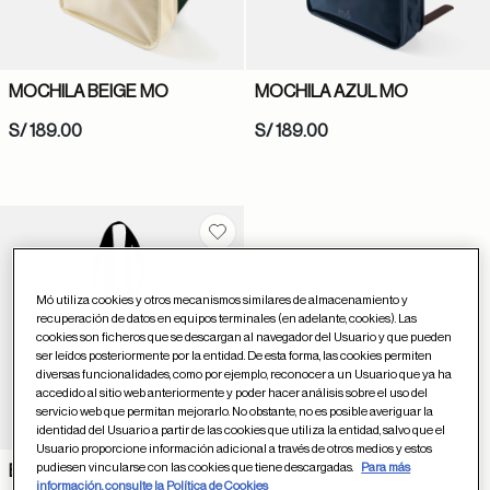
MOCHILA BEIGE MO
MOCHILA AZUL MO
S/ 189.00
S/ 189.00
Guardar en favoritos
Mó utiliza cookies y otros mecanismos similares de almacenamiento y
recuperación de datos en equipos terminales (en adelante, cookies). Las
cookies son ficheros que se descargan al navegador del Usuario y que pueden
ser leídos posteriormente por la entidad. De esta forma, las cookies permiten
diversas funcionalidades, como por ejemplo, reconocer a un Usuario que ya ha
accedido al sitio web anteriormente y poder hacer análisis sobre el uso del
servicio web que permitan mejorarlo. No obstante, no es posible averiguar la
identidad del Usuario a partir de las cookies que utiliza la entidad, salvo que el
Usuario proporcione información adicional a través de otros medios y estos
pudiesen vincularse con las cookies que tiene descargadas.
Para más
BOLSA STUDIO TELA
información, consulte la Política de Cookies