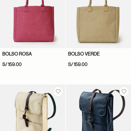
BOLSO ROSA
BOLSO VERDE
S/ 159.00
S/ 159.00
Guardar en favoritos
Gua