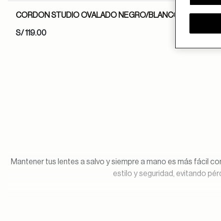
CORDON STUDIO OVALADO NEGRO/BLANCO
S/ 119.00
Mantener tus lentes a salvo y siempre a mano es más fácil co
estilo y seguridad, evitando pé
Los
cordones para lentes
son más que un accesorio: son una