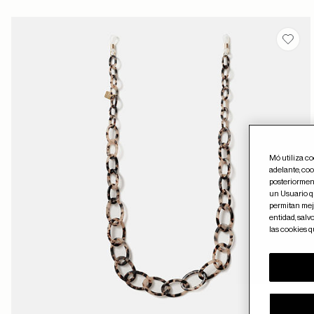
Guard
Mó utiliza c
adelante, coo
posteriorment
un Usuario qu
permitan mejo
entidad, salv
las cookies 