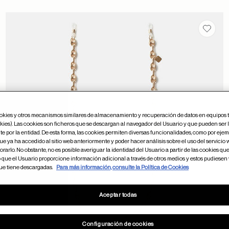
ar en favoritos
Guarda
ookies y otros mecanismos similares de almacenamiento y recuperación de datos en equipos 
kies). Las cookies son ficheros que se descargan al navegador del Usuario y que pueden ser 
e por la entidad. De esta forma, las cookies permiten diversas funcionalidades, como por ejem
e ya ha accedido al sitio web anteriormente y poder hacer análisis sobre el uso del servicio
rarlo. No obstante, no es posible averiguar la identidad del Usuario a partir de las cookies que 
o que el Usuario proporcione información adicional a través de otros medios y estos pudiesen
que tiene descargadas.
Para más información, consulte la Política de Cookies
Aceptar todas
Configuración de cookies