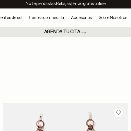
No te pierdas las Rebajas | Envío gratis online
entes de sol
Lentes con medida
Accesorios
Sobre Nosotros
AGENDA TU CITA
ar en favoritos
Guarda