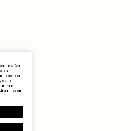
r en favoritos
terminales (en
leídos
plo, reconocer a
 web que
utiliza la
 vincularse con