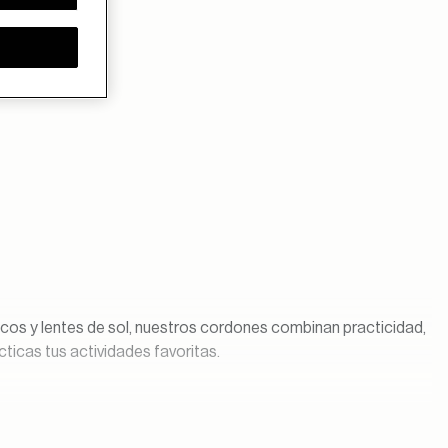
icos y lentes de sol, nuestros cordones combinan practicidad,
ticas tus actividades favoritas.
das y pérdida accidental. Además, permiten tener los lentes