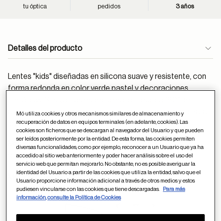
tu óptica
pedidos
3 años
Detalles del producto
Lentes "kids" diseñadas en silicona suave y resistente, con
forma redonda en color verde pastel y decoraciones
metálicas. Sus varillas especiales con bisagra 180° de
apertura, las dota de mucha resistencia y comodidad para
Mó utiliza cookies y otros mecanismos similares de almacenamiento y
recuperación de datos en equipos terminales (en adelante, cookies). Las
los más pequeños de la casa.
cookies son ficheros que se descargan al navegador del Usuario y que pueden
ser leídos posteriormente por la entidad. De esta forma, las cookies permiten
Material:
Inyectado
diversas funcionalidades, como por ejemplo, reconocer a un Usuario que ya ha
accedido al sitio web anteriormente y poder hacer análisis sobre el uso del
Sigue estos
consejos
para el cuidado de las gafas
servicio web que permitan mejorarlo. No obstante, no es posible averiguar la
identidad del Usuario a partir de las cookies que utiliza la entidad, salvo que el
Medidas (milímetros):
Usuario proporcione información adicional a través de otros medios y estos
pudiesen vincularse con las cookies que tiene descargadas.
Para más
18
42
información, consulte la Política de Cookies