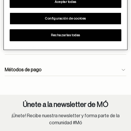
Aceptar todas
125
Configuración de cookies
Garantía y devoluciones
Rechazarlas todas
Condiciones de envío
Envíos gratuitos durante todo el mes de abril.
Métodos de pago
En óptica, las lentes monofocales antirreflejantes se
entregan en 24h.
atencioncliente@moperu.com
Pedidos estándar:
Únete a la newsletter de MÓ
Lima Metropolitana: 1-4 días hábiles.
Provincia: 2-8 días hábiles.
¡Únete! Recibe nuestra newsletter y forma parte de la
comunidad #Mó
Lentes oftálmicos: