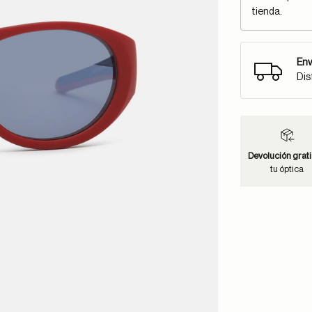
tienda.
Env
Dis
Devolución grati
tu óptica