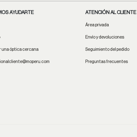
OS AYUDARTE
ATENCIÓN AL CLIENTE
Área privada
o
Envío y devoluciones
 una óptica cercana
Seguimiento del pedido
ionalcliente@moperu.com
Preguntas frecuentes