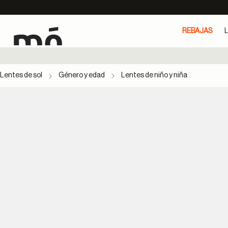
REBAJAS
L
Lentes de sol
Género y edad
Lentes de niño y niña