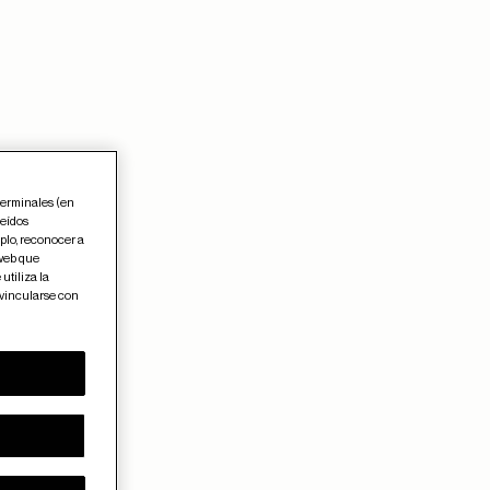
terminales (en
leídos
plo, reconocer a
 web que
utiliza la
 vincularse con