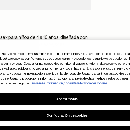
ex para niños de 4 a 10 años, diseñada con
r rojo y azul y lentes espejadas
vaho. Estas lentes son perfectas para los
ookies y otros mecanismos similares de almacenamiento y recuperación de datos en equipos 
ad.
kies). Las cookies son ficheros que se descargan al navegador del Usuario y que pueden ser 
e por la entidad. De esta forma, las cookies permiten diversas funcionalidades, como por ejem
e ya ha accedido al sitio web anteriormente y poder hacer análisis sobre el uso del servicio
rarlo. No obstante, no es posible averiguar la identidad del Usuario a partir de las cookies que 
o que el Usuario proporcione información adicional a través de otros medios y estos pudiesen
15
47
que tiene descargadas.
Para más información, consulte la Política de Cookies
Aceptar todas
Configuración de cookies