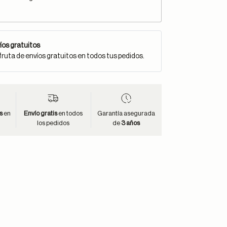
íos gratuitos
fruta de envíos gratuitos en todos tus pedidos.
s
en
Envío gratis
en todos
Garantía asegurada
los pedidos
de
3 años