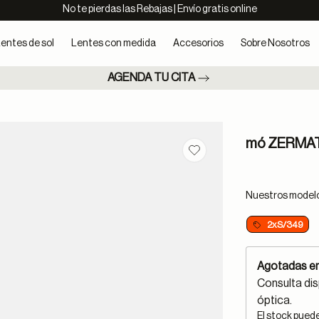
No te pierdas las Rebajas | Envío gratis online
entes de sol
Lentes con medida
Accesorios
Sobre Nosotros
AGENDA TU CITA
mó ZERMA
Guardar en favoritos
Nuestros modelos
2xS/349
Agotadas en
Consulta dis
óptica.
El stock pued