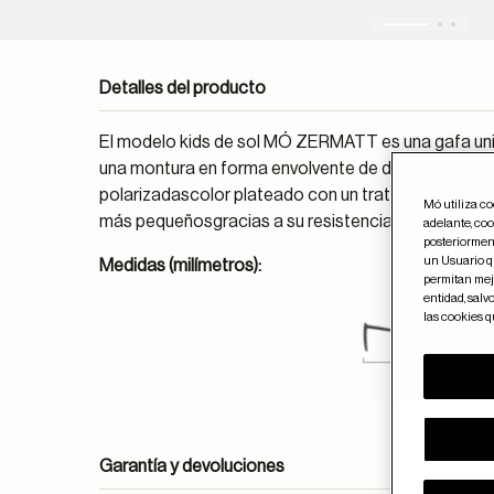
Detalles del producto
El modelo kids de sol MÓ ZERMATT es una gafa unis
una montura en forma envolvente de doble capa colo
polarizadascolor plateado con un tratamiemto anti-
Mó utiliza c
más pequeñosgracias a su resistencia y comomdid
adelante, coo
posteriorment
un Usuario qu
Medidas (milímetros):
permitan mejo
entidad, salv
las cookies 
120
Garantía y devoluciones