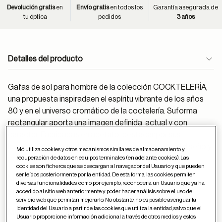
Devolución gratis
en
Envío gratis
en todos los
Garantía asegurada de
tu óptica
pedidos
3 años
Detalles del producto
Gafas de sol para hombre de la colección COCKTELERÍA,
una propuesta inspiradaen el espíritu vibrante de los años
80 y en el universo cromático de la coctelería. Suforma
rectangular aporta una imagen definida, actual y con
carácter. Fabricadas en acetato, destacanpor sus
laminaciones coloridas, un detalle que enriquece el diseño y
Mó utiliza cookies y otros mecanismos similares de almacenamiento y
refuerza su personalidad distintiva y sofisticada.
recuperación de datos en equipos terminales (en adelante, cookies). Las
cookies son ficheros que se descargan al navegador del Usuario y que pueden
ser leídos posteriormente por la entidad. De esta forma, las cookies permiten
Material:
Acetato
diversas funcionalidades, como por ejemplo, reconocer a un Usuario que ya ha
Sigue estos
consejos
para el cuidado de las gafas
accedido al sitio web anteriormente y poder hacer análisis sobre el uso del
servicio web que permitan mejorarlo. No obstante, no es posible averiguar la
identidad del Usuario a partir de las cookies que utiliza la entidad, salvo que el
Medidas (milímetros):
Usuario proporcione información adicional a través de otros medios y estos