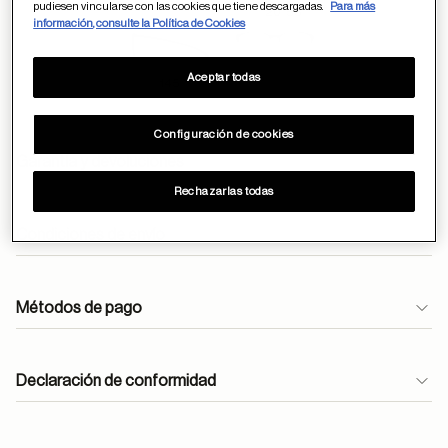
pudiesen vincularse con las cookies que tiene descargadas.
Para más
20
53
información, consulte la Política de Cookies
Aceptar todas
145
Configuración de cookies
Garantía y devoluciones
Rechazarlas todas
Condiciones de envío
Envíos gratuitos durante todo el mes de abril.
Métodos de pago
En óptica, las lentes monofocales antirreflejantes se
entregan en 24h.
atencioncliente@moperu.com
Declaración de conformidad
Pedidos estándar:
Lima Metropolitana: 1-4 días hábiles.