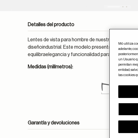
Detalles del producto
Lentes de vista para hombre de nuestro concepto E
Mó utiliza c
diseñoindustrial. Este modelo presenta una silueta 
adelante, coo
equilibraelegancia y funcionalidad para el día a día.
posteriorment
un Usuario qu
permitan mejo
Medidas (milímetros):
entidad, salv
las cookies 
145
Garantía y devoluciones