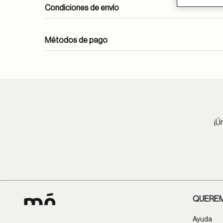
Condiciones de envío
Envíos gratuitos durante todo el mes de abril.
Métodos de pago
En óptica, las lentes monofocales antirreflejantes 
atenc
Pedidos estándar:
Lima Metropolitana: 1-4 días hábiles.
Provincia: 2-8 días hábiles.
¡Ú
Lentes oftálmicos:
Lima Metropolitana: 1-9 días hábiles.
Provincia: 2-13 días hábiles.
QUEREM
Ayuda