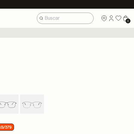
0
xS/379