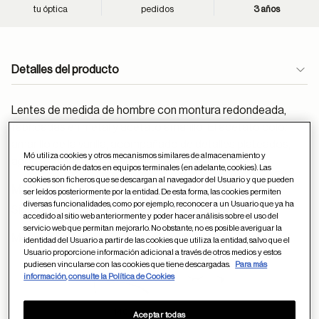
tu óptica
pedidos
3 años
Detalles del producto
Lentes de medida de hombre con montura redondeada,
fabricadas en metal y acetato amarillo. El acetato color
amarillo de la varilla, acompañado de detalles plateados,
Mó utiliza cookies y otros mecanismos similares de almacenamiento y
aportan elegancia a este modelo.
recuperación de datos en equipos terminales (en adelante, cookies). Las
cookies son ficheros que se descargan al navegador del Usuario y que pueden
Material:
Acetato
ser leídos posteriormente por la entidad. De esta forma, las cookies permiten
diversas funcionalidades, como por ejemplo, reconocer a un Usuario que ya ha
Sigue estos
consejos
para el cuidado de las gafas
accedido al sitio web anteriormente y poder hacer análisis sobre el uso del
servicio web que permitan mejorarlo. No obstante, no es posible averiguar la
Medidas (milímetros):
identidad del Usuario a partir de las cookies que utiliza la entidad, salvo que el
Usuario proporcione información adicional a través de otros medios y estos
19
50
pudiesen vincularse con las cookies que tiene descargadas.
Para más
información, consulte la Política de Cookies
140
Aceptar todas