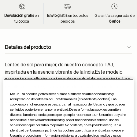
Devolución gratis
en
Envío gratis
en todos los
Garantía asegurada de
tu óptica
pedidos
3 años
Detalles del producto
Lentes de sol para mujer, de nuestro concepto TAJ,
inspirtada en la esencia vibrante de la India.Este modelo
presenta una silueta rectangular producida en acetato. Los
detalles en frente y varillarecuerdan a las formas del bindi
tradicional de Asia aportando elegancia y
Mó utiliza cookies y otros mecanismos similares de almacenamiento y
recuperación de datos en equipos terminales (en adelante, cookies). Las
sofisticación.Incluye lentes polarizadas.
cookies son ficheros que se descargan al navegador del Usuario y que pueden
ser leídos posteriormente por la entidad. De esta forma, las cookies permiten
Material:
Acetato
diversas funcionalidades, como por ejemplo, reconocer a un Usuario que ya ha
accedido al sitio web anteriormente y poder hacer análisis sobre el uso del
Sigue estos
consejos
para el cuidado de las gafas
servicio web que permitan mejorarlo. No obstante, no es posible averiguar la
identidad del Usuario a partir de las cookies que utiliza la entidad, salvo que el
Medidas (milímetros):
Usuario proporcione información adicional a través de otros medios y estos