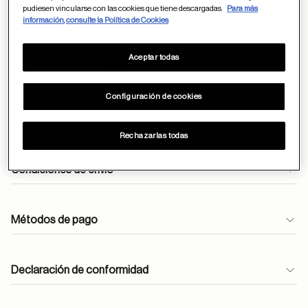
pudiesen vincularse con las cookies que tiene descargadas.
Para más
20
49
información, consulte la Política de Cookies
Aceptar todas
140
Configuración de cookies
Garantía y devoluciones
Rechazarlas todas
Condiciones de envío
Envíos gratuitos durante todo el mes de abril.
Métodos de pago
En óptica, las lentes monofocales antirreflejantes se
entregan en 24h.
atencioncliente@moperu.com
Declaración de conformidad
Pedidos estándar: