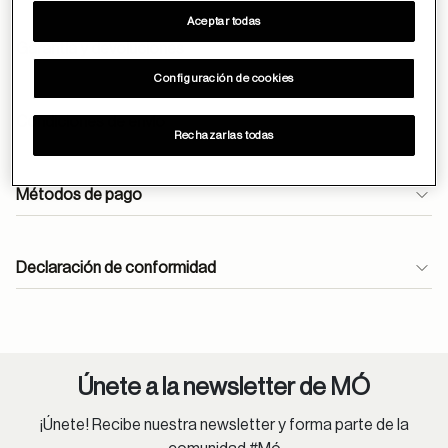
Aceptar todas
Garantía y devoluciones
Configuración de cookies
Condiciones de envío
Rechazarlas todas
Envíos gratuitos durante todo el mes de abril.
Métodos de pago
En óptica, las lentes monofocales antirreflejantes se
entregan en 24h.
atencioncliente@moperu.com
Declaración de conformidad
Pedidos estándar:
Lima Metropolitana: 1-4 días hábiles.
Provincia: 2-8 días hábiles.
Únete a la newsletter de MÓ
Lentes oftálmicos:
¡Únete! Recibe nuestra newsletter y forma parte de la
Lima Metropolitana: 1-9 días hábiles.