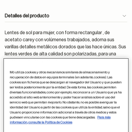
Detalles del producto
Lentes de sol para mujer, con forma rectangular , de
acetato carey con volúmenes trabajados, adorna sus
varillas detalles metálicos dorados que las hace únicas. Sus
lentes verdes de alta calidad son polarizadas, para una
mejor protección y confort.
Material:
Acetato
Mó utiliza cookies y otros mecanismos similares de almacenamiento y
recuperación de datos en equipos terminales (en adelante, cookies). Las
Sigue estos
consejos
para el cuidado de las gafas
cookies son ficheros que se descargan al navegador del Usuario y que pueden
ser leídos posteriormente por la entidad. De esta forma, las cookies permiten
Medidas (milímetros):
diversas funcionalidades, como por ejemplo, reconocer a un Usuario que ya ha
accedido al sitio web anteriormente y poder hacer análisis sobre el uso del
20
53
servicio web que permitan mejorarlo. No obstante, no es posible averiguar la
identidad del Usuario a partir de las cookies que utiliza la entidad, salvo que el
Usuario proporcione información adicional a través de otros medios y estos
pudiesen vincularse con las cookies que tiene descargadas.
Para más
información, consulte la Política de Cookies
145