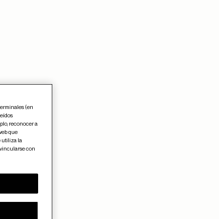
terminales (en
leídos
plo, reconocer a
 web que
utiliza la
 vincularse con