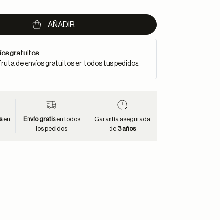
AÑADIR
íos gratuitos
fruta de envíos gratuitos en todos tus pedidos.
s
en
Envío gratis
en todos
Garantía asegurada
los pedidos
de
3 años