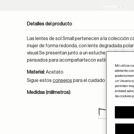
Detalles del producto
Las lentes de sol Small pertenecen a la colección
mujer de forma redonda, con lente degradada pola
visual.Se presentan junto a un estuche de diseñ excl
pensados para acompañartecon estilo tanto en tu dí
Mó utiliza c
adelante, coo
Material:
Acetato
posteriorment
Sigue estos
consejos
para el cuidado de las gafas
un Usuario qu
permitan mejo
entidad, salv
Medidas (milímetros):
las cookies 
140