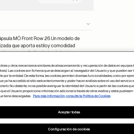
 cápsula MÓ Front Row 26.Un modelo de
rizada que aporta estiloy comodidad
usivo y una paño limpiador de lentes,
a a día como en tus momentos al aire libre.
ookies y otros mecanismos similares de almacenamiento y recuperación de datos en equipos 
kies). Las cookies son ficheros que se descargan al navegador del Usuario y que pueden ser 
e por la entidad. De esta forma, las cookies permiten diversas funcionalidades, como por ejem
e ya ha accedido al sitio web anteriormente y poder hacer análisis sobre el uso del servicio
rarlo. No obstante, no es posible averiguar la identidad del Usuario a partir de las cookies que 
o que el Usuario proporcione información adicional a través de otros medios y estos pudiesen
que tiene descargadas.
Para más información, consulte la Política de Cookies
26
49
Aceptar todas
Configuración de cookies