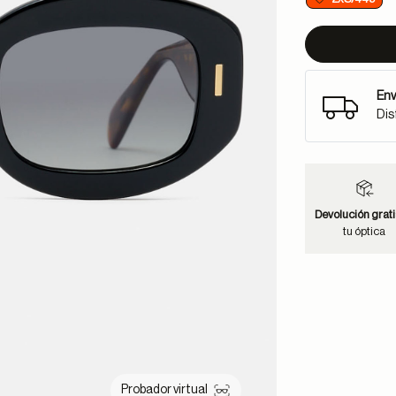
Env
Dis
Devolución grati
tu óptica
Probador virtual