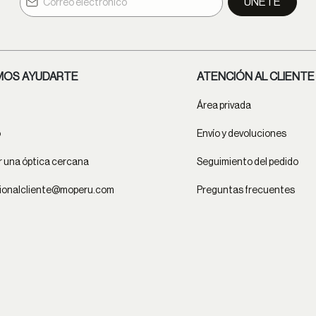
ÚNETE
OS AYUDARTE
ATENCIÓN AL CLIENTE
Área privada
o
Envío y devoluciones
 una óptica cercana
Seguimiento del pedido
ionalcliente@moperu.com
Preguntas frecuentes