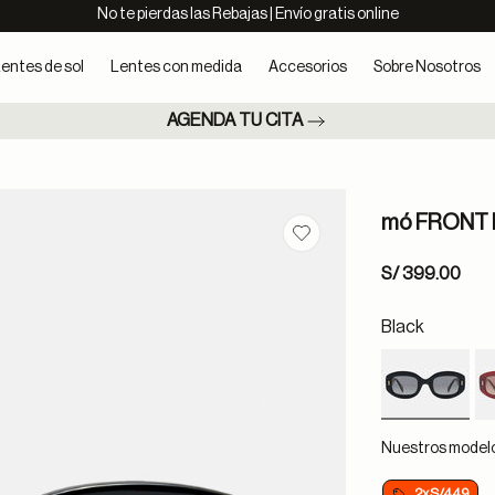
No te pierdas las Rebajas | Envío gratis online
entes de sol
Lentes con medida
Accesorios
Sobre Nosotros
AGENDA TU CITA
mó FRONT
Guardar en favoritos
S/ 399.00
Black
selected
Nuestros modelos
2xS/449