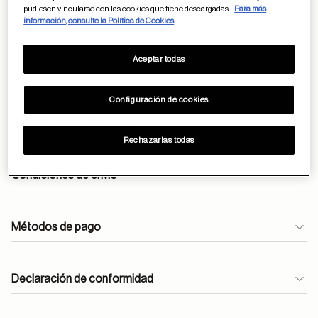
pudiesen vincularse con las cookies que tiene descargadas.
Para más
21
49
información, consulte la Política de Cookies
Aceptar todas
140
Configuración de cookies
Garantía y devoluciones
Rechazarlas todas
Condiciones de envío
Envíos gratuitos durante todo el mes de abril.
Métodos de pago
En óptica, las lentes monofocales antirreflejantes se
entregan en 24h.
atencioncliente@moperu.com
Declaración de conformidad
Pedidos estándar: