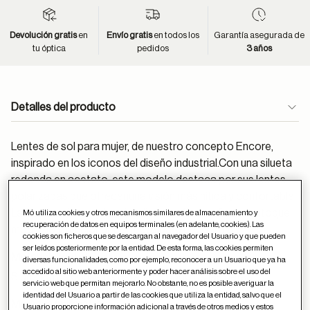
Devolución gratis
en
Envío gratis
en todos los
Garantía asegurada de
tu óptica
pedidos
3 años
Detalles del producto
Lentes de sol para mujer, de nuestro concepto Encore,
inspirado en los iconos del diseño industrial.Con una silueta
redonda en acetato, este modelo destaca por sus lentes
polarizadas que ofrecenuna visión más nítida y confortable.
Las laminaciones y los detalles metálicos añaden untoque
Mó utiliza cookies y otros mecanismos similares de almacenamiento y
recuperación de datos en equipos terminales (en adelante, cookies). Las
moderno y funcional, perfecto para el día a día.
cookies son ficheros que se descargan al navegador del Usuario y que pueden
ser leídos posteriormente por la entidad. De esta forma, las cookies permiten
Material:
Acetato
diversas funcionalidades, como por ejemplo, reconocer a un Usuario que ya ha
accedido al sitio web anteriormente y poder hacer análisis sobre el uso del
Sigue estos
consejos
para el cuidado de las gafas
servicio web que permitan mejorarlo. No obstante, no es posible averiguar la
identidad del Usuario a partir de las cookies que utiliza la entidad, salvo que el
Medidas (milímetros):
Usuario proporcione información adicional a través de otros medios y estos