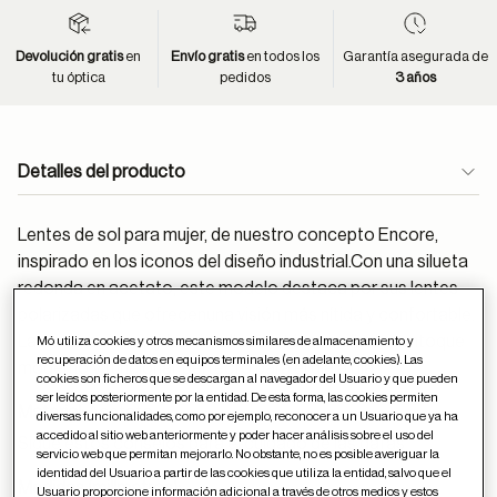
Devolución gratis
en
Envío gratis
en todos los
Garantía asegurada de
tu óptica
pedidos
3 años
Detalles del producto
Lentes de sol para mujer, de nuestro concepto Encore,
inspirado en los iconos del diseño industrial.Con una silueta
redonda en acetato, este modelo destaca por sus lentes
polarizadas que ofrecenuna visión más nítida y confortable.
Las laminaciones y los detalles metálicos añaden untoque
Mó utiliza cookies y otros mecanismos similares de almacenamiento y
recuperación de datos en equipos terminales (en adelante, cookies). Las
moderno y funcional, perfecto para el día a día.
cookies son ficheros que se descargan al navegador del Usuario y que pueden
ser leídos posteriormente por la entidad. De esta forma, las cookies permiten
Material:
Acetato
diversas funcionalidades, como por ejemplo, reconocer a un Usuario que ya ha
accedido al sitio web anteriormente y poder hacer análisis sobre el uso del
Sigue estos
consejos
para el cuidado de las gafas
servicio web que permitan mejorarlo. No obstante, no es posible averiguar la
identidad del Usuario a partir de las cookies que utiliza la entidad, salvo que el
Medidas (milímetros):
Usuario proporcione información adicional a través de otros medios y estos