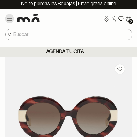
No te pierdas las Rebajas | Envío gratis online
0
AGENDA TU CITA
Guardar