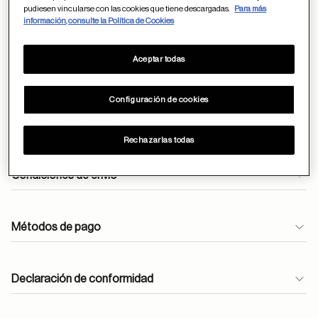
pudiesen vincularse con las cookies que tiene descargadas.
Para más
21
49
información, consulte la Política de Cookies
Aceptar todas
140
Configuración de cookies
Garantía y devoluciones
Rechazarlas todas
Condiciones de envío
Envíos gratuitos durante todo el mes de abril.
Métodos de pago
En óptica, las lentes monofocales antirreflejantes se
entregan en 24h.
atencioncliente@moperu.com
Declaración de conformidad
Pedidos estándar: