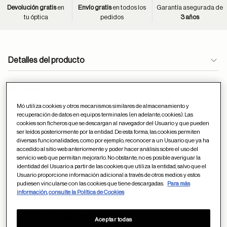
Devolución gratis
en
Envío gratis
en todos los
Garantía asegurada de
tu óptica
pedidos
3 años
Detalles del producto
Material:
Acetato
Sigue estos
consejos
para el cuidado de las gafas
Mó utiliza cookies y otros mecanismos similares de almacenamiento y
recuperación de datos en equipos terminales (en adelante, cookies). Las
Medidas (milímetros):
cookies son ficheros que se descargan al navegador del Usuario y que pueden
ser leídos posteriormente por la entidad. De esta forma, las cookies permiten
19
52
diversas funcionalidades, como por ejemplo, reconocer a un Usuario que ya ha
accedido al sitio web anteriormente y poder hacer análisis sobre el uso del
servicio web que permitan mejorarlo. No obstante, no es posible averiguar la
identidad del Usuario a partir de las cookies que utiliza la entidad, salvo que el
Usuario proporcione información adicional a través de otros medios y estos
140
pudiesen vincularse con las cookies que tiene descargadas.
Para más
información, consulte la Política de Cookies
Garantía y devoluciones
Aceptar todas