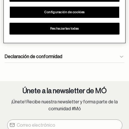
Configuración de cookies
Condiciones de envío
Rechazarlas todas
Envíos gratuitos durante todo el mes de abril.
Métodos de pago
En óptica, las lentes monofocales antirreflejantes se
entregan en 24h.
atencioncliente@moperu.com
Declaración de conformidad
Pedidos estándar:
Lima Metropolitana: 1-4 días hábiles.
Provincia: 2-8 días hábiles.
Únete a la newsletter de MÓ
Lentes oftálmicos:
¡Únete! Recibe nuestra newsletter y forma parte de la
Lima Metropolitana: 1-9 días hábiles.
comunidad #Mó
Provincia: 2-13 días hábiles.