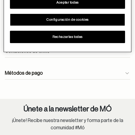
Aceptar todas
140
Configuración de cookies
Garantía y devoluciones
Rechazarlas todas
Condiciones de envío
Envíos gratuitos durante todo el mes de abril.
Métodos de pago
En óptica, las lentes monofocales antirreflejantes se
entregan en 24h.
atencioncliente@moperu.com
Pedidos estándar:
Únete a la newsletter de MÓ
Lima Metropolitana: 1-4 días hábiles.
Provincia: 2-8 días hábiles.
¡Únete! Recibe nuestra newsletter y forma parte de la
comunidad #Mó
Lentes oftálmicos: