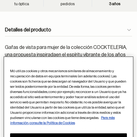
tu óptica
pedidos
3 años
Detalles del producto
Gafas de vista para mujer de la colección COCKTELERIA,
una propuesta inspiradaen el espíritu vibrante de los años
80 y en el universo cromático de la coctelería. Suforma cat
eye aporta un estilo femenino, sofisticado y con
Mó utiliza cookies y otros mecanismos similares de almacenamiento y
personalidad. La montura metálicarealza la ligereza y
recuperación de datos en equipos terminales (en adelante, cookies). Las
cookies son ficheros que se descargan al navegador del Usuario y que pueden
elegancia, mientras que las laminaciones coloridas y los
ser leídos posteriormente por la entidad. De esta forma, las cookies permiten
decoradosmetálicos con esmalte añaden un toque
diversas funcionalidades, como por ejemplo, reconocer a un Usuario que ya ha
accedido al sitio web anteriormente y poder hacer análisis sobre el uso del
distintivo y lleno de carácter.
servicio web que permitan mejorarlo. No obstante, no es posible averiguar la
identidad del Usuario a partir de las cookies que utiliza la entidad, salvo que el
Medidas (milímetros):
Usuario proporcione información adicional a través de otros medios y estos
pudiesen vincularse con las cookies que tiene descargadas.
Para más
17
54
información, consulte la Política de Cookies