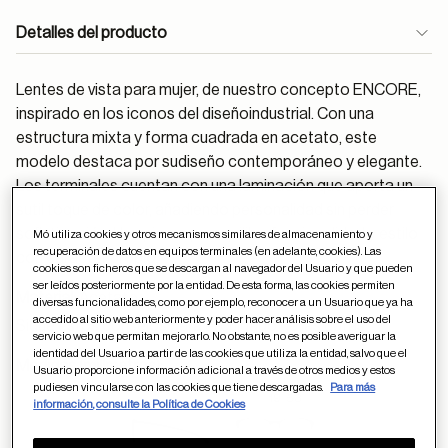
Detalles del producto
Lentes de vista para mujer, de nuestro concepto ENCORE,
inspirado en los iconos del diseñoindustrial. Con una
estructura mixta y forma cuadrada en acetato, este
modelo destaca por sudiseño contemporáneo y elegante.
Los terminales cuentan con una laminación que aporta un
sutil toque de color, añadiendo personalidad sin perder
sofisticación. Una pieza que equilibrafuncionalidad y estilo
Mó utiliza cookies y otros mecanismos similares de almacenamiento y
recuperación de datos en equipos terminales (en adelante, cookies). Las
con carácter propio.
cookies son ficheros que se descargan al navegador del Usuario y que pueden
ser leídos posteriormente por la entidad. De esta forma, las cookies permiten
Material:
Acetato
diversas funcionalidades, como por ejemplo, reconocer a un Usuario que ya ha
accedido al sitio web anteriormente y poder hacer análisis sobre el uso del
Sigue estos
consejos
para el cuidado de las gafas
servicio web que permitan mejorarlo. No obstante, no es posible averiguar la
identidad del Usuario a partir de las cookies que utiliza la entidad, salvo que el
Medidas (milímetros):
Usuario proporcione información adicional a través de otros medios y estos
pudiesen vincularse con las cookies que tiene descargadas.
Para más
19
53
información, consulte la Política de Cookies