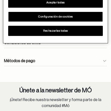
Aceptar todas
140
Configuración de cookies
Garantía y devoluciones
Rechazarlas todas
Condiciones de envío
Envíos gratuitos durante todo el mes de abril.
Métodos de pago
En óptica, las lentes monofocales antirreflejantes se
entregan en 24h.
atencioncliente@moperu.com
Pedidos estándar:
Únete a la newsletter de MÓ
Lima Metropolitana: 1-4 días hábiles.
Provincia: 2-8 días hábiles.
¡Únete! Recibe nuestra newsletter y forma parte de la
comunidad #Mó
Lentes oftálmicos: