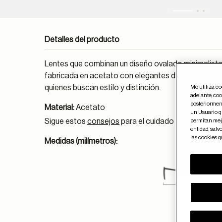
Detalles del producto
Lentes que combinan un diseño ovalado minimalista
fabricada en acetato con elegantes detalles metál
quienes buscan estilo y distinción.
Mó utiliza c
adelante, coo
posteriorment
Material:
Acetato
un Usuario qu
Sigue estos
consejos
para el cuidado de las gafas
permitan mejo
entidad, salv
las cookies 
Medidas (milímetros):
140