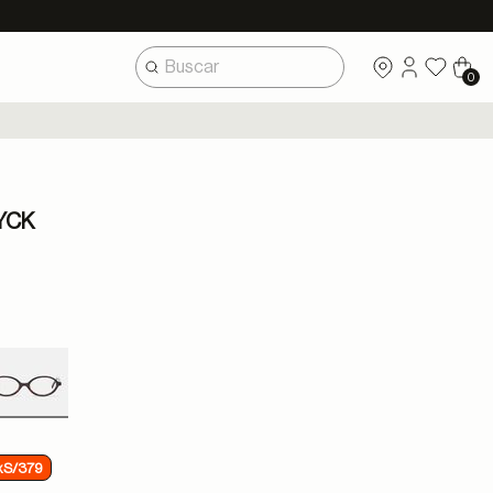
0
YCK
selected
xS/379