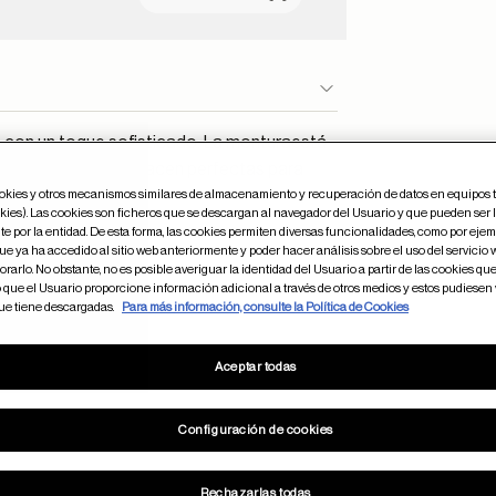
 con un toque sofisticado. La monturaestá
icos dorados. Las hacen perfectas para
ookies y otros mecanismos similares de almacenamiento y recuperación de datos en equipos 
kies). Las cookies son ficheros que se descargan al navegador del Usuario y que pueden ser 
e por la entidad. De esta forma, las cookies permiten diversas funcionalidades, como por ejem
e ya ha accedido al sitio web anteriormente y poder hacer análisis sobre el uso del servicio
rarlo. No obstante, no es posible averiguar la identidad del Usuario a partir de las cookies que 
o que el Usuario proporcione información adicional a través de otros medios y estos pudiesen
que tiene descargadas.
Para más información, consulte la Política de Cookies
18
50
Aceptar todas
Configuración de cookies
Rechazarlas todas