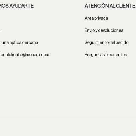
OS AYUDARTE
ATENCIÓN AL CLIENTE
Área privada
o
Envío y devoluciones
 una óptica cercana
Seguimiento del pedido
ionalcliente@moperu.com
Preguntas frecuentes