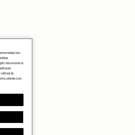
terminales (en
leídos
plo, reconocer a
 web que
utiliza la
 vincularse con