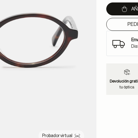
AÑ
PED
Env
Dis
Devolución grati
tu óptica
Probador virtual