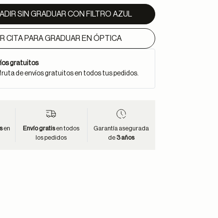
ADIR SIN GRADUAR CON FILTRO AZUL
IR CITA PARA GRADUAR EN ÓPTICA
íos gratuitos
fruta de envíos gratuitos en todos tus pedidos.
s
en
Envío gratis
en todos
Garantía asegurada
los pedidos
de
3 años