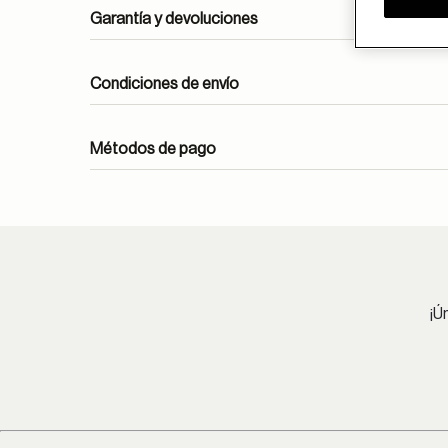
Garantía y devoluciones
Condiciones de envío
Envíos gratuitos durante todo el mes de abril.
Métodos de pago
En óptica, las lentes monofocales antirreflejantes 
atenc
Pedidos estándar:
Lima Metropolitana: 1-4 días hábiles.
Provincia: 2-8 días hábiles.
¡Ú
Lentes oftálmicos:
Lima Metropolitana: 1-9 días hábiles.
Provincia: 2-13 días hábiles.